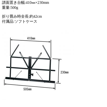
譜面置き台幅:410㎜×230mm
重量:500g
折り畳み時全長:約42cm
付属品:ソフトケース