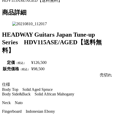
HDV115ASE/AGED【送料無料】
商品詳細
HEADWAY Guitars Japan Tune-up
Series HDV115ASE/AGED【送料無
料】
定価
¥126,500
（税込）
販売価格
¥98,500
（税込）
売切れ
仕様
Body Top Solid Aged Spruce
Body Side&Back Solid African Mahogany
Neck Nato
Fingerboard Indonesian Ebony