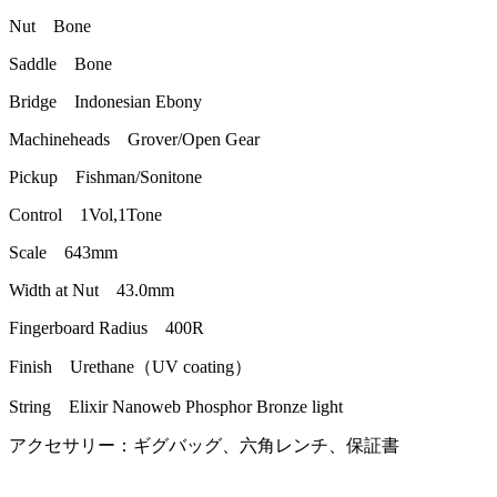
Nut Bone
Saddle Bone
Bridge Indonesian Ebony
Machineheads Grover/Open Gear
Pickup Fishman/Sonitone
Control 1Vol,1Tone
Scale 643mm
Width at Nut 43.0mm
Fingerboard Radius 400R
Finish Urethane（UV coating）
String Elixir Nanoweb Phosphor Bronze light
アクセサリー：ギグバッグ、六角レンチ、保証書