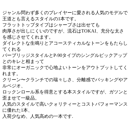
ジャンル問わず多くのプレイヤーに愛される人気のモデルで
王道とも言えるスタイルの1本です。
フラットトップタイプはシャープさは出せても
肉厚さが出しにくいのですが、流石はTOKAI、充分な太さ
を感じさせてくれます。
ダイレクトな生鳴りとアコースティカルなトーンをもたらし
てくれる
バーブリッジスタイルとP-90タイプのシングルピックアップ
とのキレと相まって
非常にオーガニックで心地よいトーンをアウトプットしてく
れます。
クリーン〜クランチでの瑞々しさ、分離感でバッキングやア
ルペジオ、
ロックンロール系を得意とする本スタイルですが、ガツンと
歪ませて一級品。
人気のスタイルで高いクォリティーとコストパフォーマンス
に優れた1本、
入荷少なめ、人気高めの一本です.