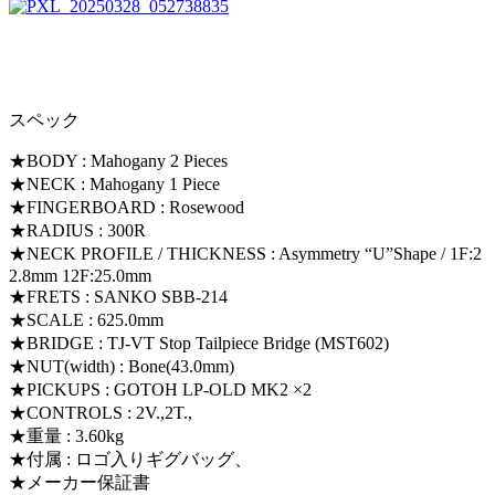
スペック
★BODY : Mahogany 2 Pieces
★NECK : Mahogany 1 Piece
★FINGERBOARD : Rosewood
★RADIUS : 300R
★NECK PROFILE / THICKNESS : Asymmetry “U”Shape / 1F:2
2.8mm 12F:25.0mm
★FRETS : SANKO SBB-214
★SCALE : 625.0mm
★BRIDGE : TJ-VT Stop Tailpiece Bridge (MST602)
★NUT(width) : Bone(43.0mm)
★PICKUPS : GOTOH LP-OLD MK2 ×2
★CONTROLS : 2V.,2T.,
★重量 : 3.60kg
★付属 : ロゴ入りギグバッグ、
★メーカー保証書