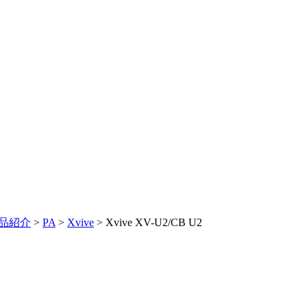
品紹介
>
PA
>
Xvive
> Xvive XV-U2/CB U2