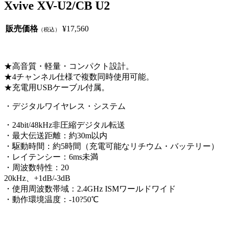
Xvive XV-U2/CB U2
販売価格
¥17,560
（税込）
★高音質・軽量・コンパクト設計。
★4チャンネル仕様で複数同時使用可能。
★充電用USBケーブル付属。
・デジタルワイヤレス・システム
・24bit/48kHz非圧縮デジタル転送
・最大伝送距離：約30m以内
・駆動時間：約5時間（充電可能なリチウム・バッテリー）
・レイテンシー：6ms未満
・周波数特性：20
20kHz、+1dB/-3dB
・使用周波数帯域：2.4GHz ISMワールドワイド
・動作環境温度：-10?50℃