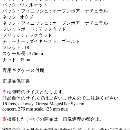
バック : ウォルナット
バック・フィニッシュ : オープンポア、ナチュラル
ネック : オクメ
ネック・フィニッシュ : オープンポア、ナチュラル
フレットボード : テックウッド
ブリッジ : テックウッド
チューナー : ダイキャスト、ゴールド
フレット : 18
スケール長 : 376mm
ナット : 35mm
専用ギグケース付属
正規品保証書
※
梱包時のサイズとなります。
商品自体のサイズではございませんのでご注意ください。
18 frets, cutaway, Ortega MagusUke System
concert, 376 mm scale, (35 mm nut)
※
掲載したすべての商品は、画像処理の都合上、
実際の商品と見た目が違う場合がございます。予めご了承下