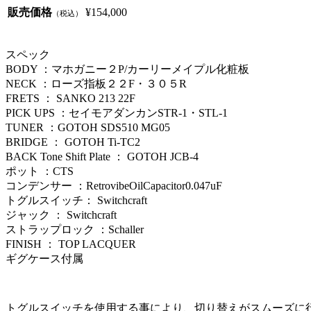
販売価格
¥154,000
（税込）
スペック
BODY ：マホガニー２P/カーリーメイプル化粧板
NECK ：ローズ指板２２F・３０５R
FRETS ： SANKO 213 22F
PICK UPS ：セイモアダンカンSTR-1・STL-1
TUNER ：GOTOH SDS510 MG05
BRIDGE ： GOTOH Ti-TC2
BACK Tone Shift Plate ： GOTOH JCB-4
ポット ：CTS
コンデンサー ：RetrovibeOilCapacitor0.047uF
トグルスイッチ： Switchcraft
ジャック ： Switchcraft
ストラップロック ：Schaller
FINISH ： TOP LACQUER
ギグケース付属
トグルスイッチを使用する事により、切り替えがスムーズに