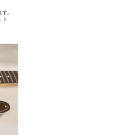
ます。
。)