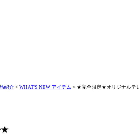
品紹介
>
WHAT'S NEW アイテム
> ★完全限定★オリジナルテ
ー★