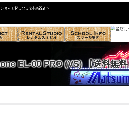
タジオをお探しなら松本楽器店へ
hone EL-00 PRO (VS) 【送料無
トップ >
商品紹介
>
アコースティックギター
>
Epiphone
> Epiphone EL-00 P