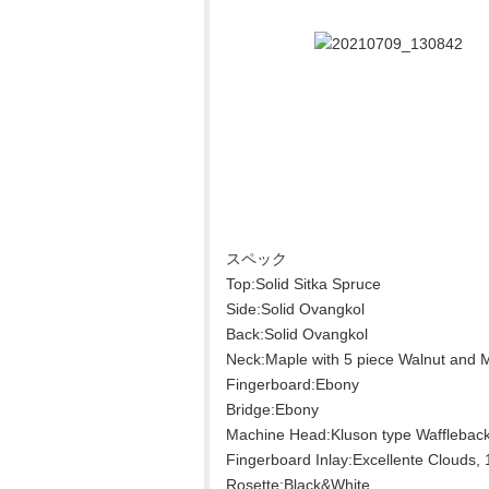
スペック
Top:Solid Sitka Spruce
Side:Solid Ovangkol
Back:Solid Ovangkol
Neck:Maple with 5 piece Walnut and M
Fingerboard:Ebony
Bridge:Ebony
Machine Head:Kluson type Wafflebac
Fingerboard Inlay:Excellente Clouds, 1
Rosette:Black&White