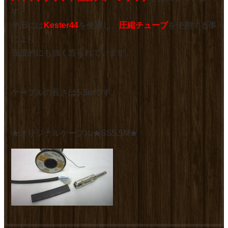
す。
半田には
Kester44
を使用し、
圧縮チューブ
を使用する事
により、
強度的にも強く造られています。
ケーブルの長さは5.5mです。
★オリジナルケーブル★SS5.5M★