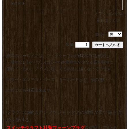
¥3,700
オプションを指
定してくださ
い。
カラー
数量
当方のシールドには、マイクケーブルの4芯OFCを使用し、
一般的な1芯ケーブルに比べて静電容量が少なく高音特性に
優れていおり、ノイズに対しても非常に強くなっています。
ギター・エレアコ・ベース・キーボードなど、癖の無い
どれにでも対応出来ます。
プラグには輸入アンプやジャックとの相性が良い最も信
頼を受ける
スイッチクラフト社製フォーンプラグ
を使用していま